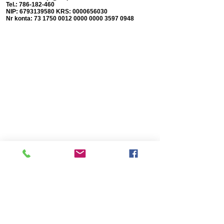
Tel.:
786-182-460
NIP:
6793139580
KRS:
0000656030
Nr konta:
73 1750 0012 0000
0000 3597 0948
Dołącz do newslettera
Wyrażam zgodę na przetwarzanie moich danych osobowych
przez Fundację „Pomaganie Jest Proste” w celu korzystania z
usługi „Newsletter”. Oświadczam, że zapoznałem/am się z
pouczeniem dotyczącym prawa dostępu do treści moich danych
i możliwości ich poprawiania. Jestem świadom/a, iż moja
zgoda może być odwołana w każdym czasie.