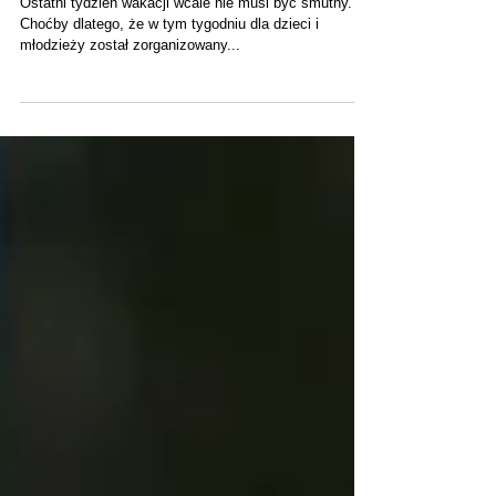
"Matematyczne Inspiracje"
- projekt edukacyjny
Ostatni tydzień wakacji wcale nie musi być smutny.
Choćby dlatego, że w tym tygodniu dla dzieci i
młodzieży został zorganizowany...