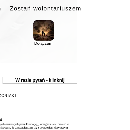
m
Zostań wolontariuszem
Dołączam
W razie pytań - klinknij
KONTAKT
a
nych osobowych przez Fundację „Pomaganie Jest Proste” w
Oświadczam, że zapoznałem/am się z pouczeniem dotyczącym