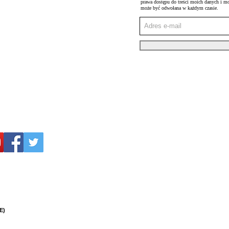
prawa dostępu do treści moich danych i m
może być odwołana w każdym czasie.
E)