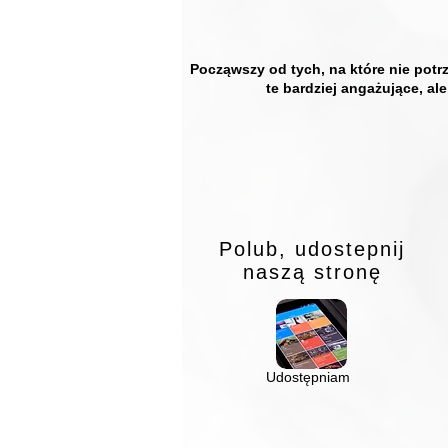
Począwszy od tych, na które nie potr
te bardziej angażujące, al
Polub, udostepnij
naszą
stronę
Udostępniam