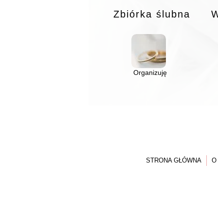
Zbiórka ślubna
W
Organizuję
STRONA GŁÓWNA
O