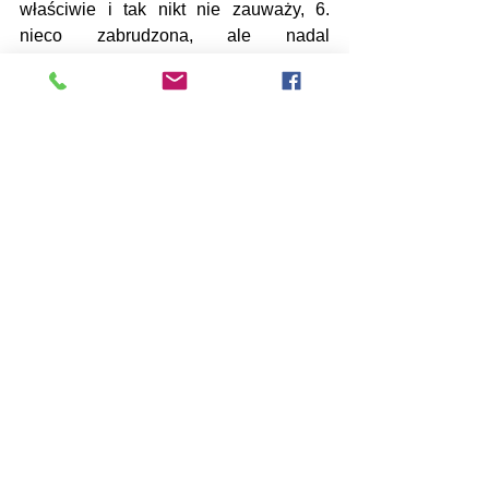
właściwie i tak nikt nie zauważy, 6. 
nieco zabrudzona, ale nadal 
funkcjonalna i do użytkowania 7. Nieco 
zabrudzona, ale tylko na wyjścia do 
dobrych znajomych o słabym węchu, 8. 
znacznie zabrudzona, ale jeszcze do 
założenia, 9. poważnie zabrudzona, 
więc tylko po domu i 10. zupełnie 
nienoszalne – totalnie nienadająca się 
nawet do oglądania i wtedy dopiero 
obligatoryjnie do prania...
Oczywiście to wszystko jest celowo 
przejaskrawione i potraktowane z 
przymrużeniem oka. Ale celem tego jest 
zwrócenie uwagi na różnice w 
postrzeganiu, odczuwaniu oraz 
interpretowaniu rzeczywistości przez 
mężczyzn, które dla kobiet są czasami 