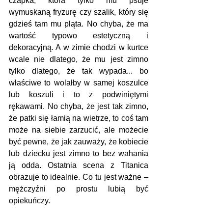
czapka, która tylko mu psuje 
wymuskaną fryzurę czy szalik, który się 
gdzieś tam mu pląta. No chyba, że ma 
wartość typowo estetyczną i 
dekoracyjną. A w zimie chodzi w kurtce 
wcale nie dlatego, że mu jest zimno 
tylko dlatego, że tak wypada... bo 
właściwe to wolałby w samej koszulce 
lub koszuli i to z podwiniętymi 
rękawami. No chyba, że jest tak zimno, 
że patki się łamią na wietrze, to coś tam 
może na siebie zarzucić, ale możecie 
być pewne, że jak zauważy, że kobiecie 
lub dziecku jest zimno to bez wahania 
ją odda. Ostatnia scena z Titanica 
obrazuje to idealnie. Co tu jest ważne – 
mężczyźni po prostu lubią być 
opiekuńczy.