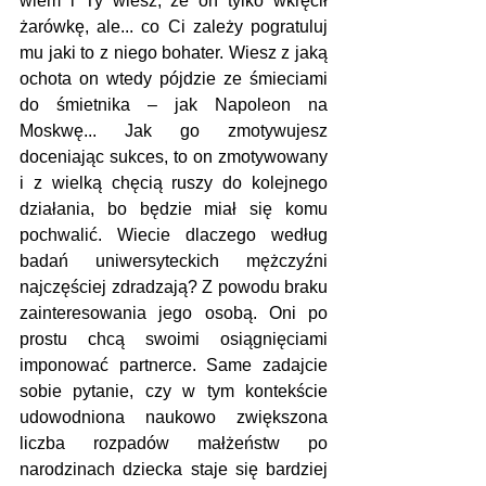
wiem i Ty wiesz, że on tylko wkręcił 
żarówkę, ale... co Ci zależy pogratuluj 
mu jaki to z niego bohater. Wiesz z jaką 
ochota on wtedy pójdzie ze śmieciami 
do śmietnika – jak Napoleon na 
Moskwę... Jak go zmotywujesz 
doceniając sukces, to on zmotywowany 
i z wielką chęcią ruszy do kolejnego 
działania, bo będzie miał się komu 
pochwalić. Wiecie dlaczego według 
badań uniwersyteckich mężczyźni 
najczęściej zdradzają? Z powodu braku 
zainteresowania jego osobą. Oni po 
prostu chcą swoimi osiągnięciami 
imponować partnerce. Same zadajcie 
sobie pytanie, czy w tym kontekście 
udowodniona naukowo zwiększona 
liczba rozpadów małżeństw po 
narodzinach dziecka staje się bardziej 