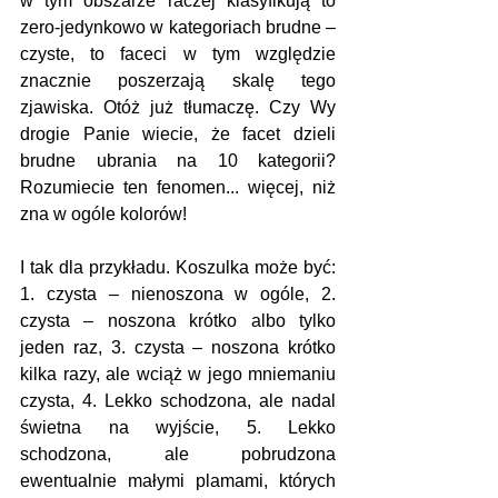
w tym obszarze raczej klasyfikują to 
zero-jedynkowo w kategoriach brudne – 
czyste, to faceci w tym względzie 
znacznie poszerzają skalę tego 
zjawiska. Otóż już tłumaczę. Czy Wy 
drogie Panie wiecie, że facet dzieli 
brudne ubrania na 10 kategorii? 
Rozumiecie ten fenomen... więcej, niż 
zna w ogóle kolorów!
I tak dla przykładu. Koszulka może być: 
1. czysta – nienoszona w ogóle, 2. 
czysta – noszona krótko albo tylko 
jeden raz, 3. czysta – noszona krótko 
kilka razy, ale wciąż w jego mniemaniu 
czysta, 4. Lekko schodzona, ale nadal 
świetna na wyjście, 5. Lekko 
schodzona, ale pobrudzona 
ewentualnie małymi plamami, których 