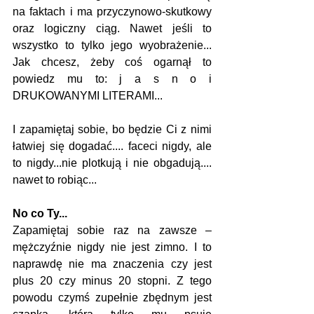
na faktach i ma przyczynowo-skutkowy 
oraz logiczny ciąg. Nawet jeśli to 
wszystko to tylko jego wyobrażenie... 
Jak chcesz, żeby coś ogarnął to 
powiedz mu to: j a s n o i 
DRUKOWANYMI LITERAMI...
I zapamiętaj sobie, bo będzie Ci z nimi 
łatwiej się dogadać.... faceci nigdy, ale 
to nigdy...nie plotkują i nie obgadują.... 
nawet to robiąc... 
No co Ty...
Zapamiętaj sobie raz na zawsze – 
mężczyźnie nigdy nie jest zimno. I to 
naprawdę nie ma znaczenia czy jest 
plus 20 czy minus 20 stopni. Z tego 
powodu czymś zupełnie zbędnym jest 