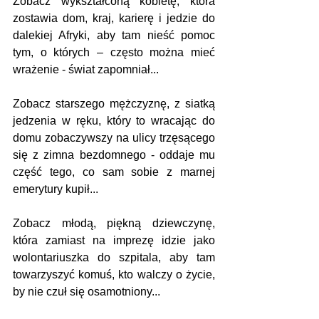
Zobacz wykształconą kobietę, która 
zostawia dom, kraj, karierę i jedzie do 
dalekiej Afryki, aby tam nieść pomoc 
tym, o których – często można mieć 
wrażenie - świat zapomniał...
Zobacz starszego mężczyznę, z siatką 
jedzenia w ręku, który to wracając do 
domu zobaczywszy na ulicy trzęsącego 
się z zimna bezdomnego - oddaje mu 
część tego, co sam sobie z marnej 
emerytury kupił...
Zobacz młodą, piękną dziewczynę, 
która zamiast na imprezę idzie jako 
wolontariuszka do szpitala, aby tam 
towarzyszyć komuś, kto walczy o życie, 
by nie czuł się osamotniony...