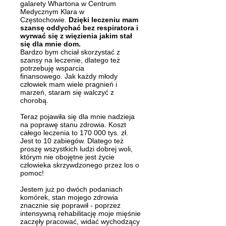
galarety Whartona w Centrum
Medycznym Klara w
Częstochowie.
Dzięki leczeniu mam
szansę oddychać bez respiratora i
wyrwać się z więzienia jakim stał
się dla mnie dom.
Bardzo bym chciał skorzystać z
szansy na leczenie, dlatego też
potrzebuję wsparcia
finansowego.
Jak każdy młody
człowiek mam wiele pragnień i
marzeń, staram się walczyć z
chorobą.
Teraz pojawiła się dla mnie nadzieja
na poprawę stanu zdrowia. Koszt
całego leczenia to 170 000 tys. zł.
Jest to 10 zabiegów. Dlatego też
proszę wszystkich ludzi dobrej woli,
którym nie obojętne jest życie
człowieka skrzywdzonego przez los o
pomoc!
Jestem już po dwóch podaniach
komórek, stan mojego zdrowia
znacznie się poprawił -
poprzez
intensywną rehabilitację moje mięśnie
zaczęły pracować, widać wychodzący