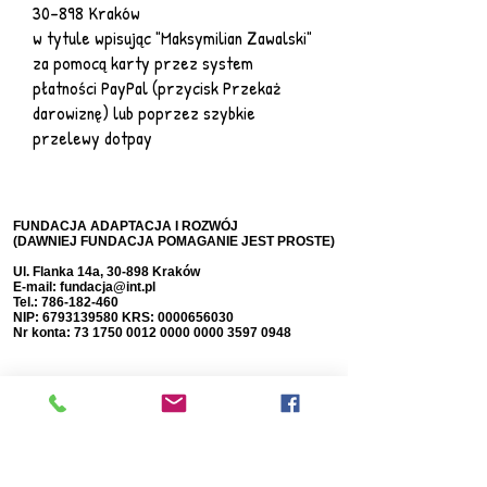
30-898 Kraków
w tytule wpisując "Maksymilian
awalski"
Z
za pomocą karty przez system
płatności PayPal (przycisk Przekaż
darowiznę) lub poprzez szybkie
przelewy dotpay
FUNDACJA ADAPTACJA I ROZWÓJ
(DAWNIEJ FUNDACJA POMAGANIE JEST PROSTE)
Ul. Flanka 14a, 30-898 Kraków
E-mail:
fundacja@int.pl
Tel.:
786-182-460
NIP:
6793139580
KRS:
0000656030
Nr konta:
73 1750 0012 0000
0000 3597 0948