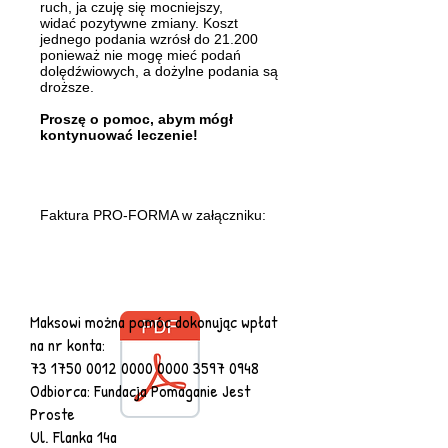
ruch, ja czuję się mocniejszy,
widać
pozytywne zmiany.
Koszt
jednego podania wzrósł do 21.200
ponieważ nie mogę mieć podań
dolędźwiowych, a dożylne podania są
droższe.
Proszę o pomoc, abym mógł
kontynuować leczenie!
Faktura PRO-FORMA w załączniku:
Maksowi można pomóc dokonując wpłat
na nr konta:
73 1750 0012 0000
0000 3597 0948
Odbiorca: Fundacja Pomaganie Jest
Proste
Ul. Flanka 14a