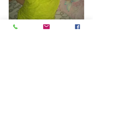
FUNDACJA ADAPTACJA I ROZWÓJ
(DAWNIEJ FUNDACJA POMAGANIE JEST PROSTE)
Ul. Flanka 14a, 30-898 Kraków
E-mail:
fundacja@int.pl
Tel.:
786-182-460
NIP:
6793139580
KRS:
0000656030