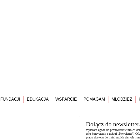
 FUNDACJI
EDUKACJA
WSPARCIE
POMAGAM
MŁODZIEŻ
Dołącz do newsletter
Wyrażam zgodę na przetwarzanie moich da
celu korzystania z usługi „Newsletter”. 
prawa dostępu do treści moich danych i m