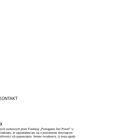
KONTAKT
a
nych osobowych przez Fundację „Pomaganie Jest Proste” w
Oświadczam, że zapoznałem/am się z pouczeniem dotyczącym
ożliwości ich poprawiania. Jestem świadom/a, iż moja zgoda