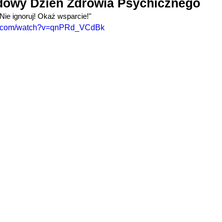
dowy Dzień Zdrowia Psychicznego
ie ignoruj! Okaż wsparcie!"
be.com/watch?v=qnPRd_VCdBk