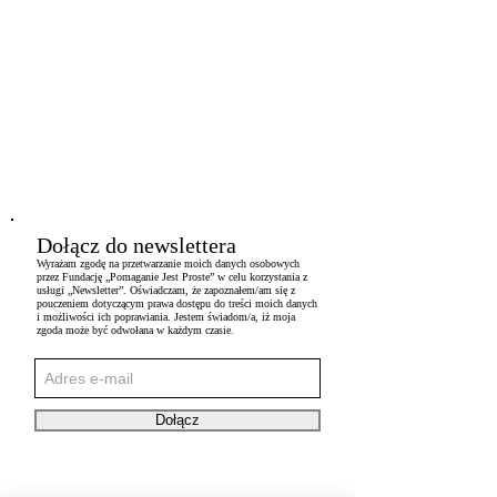
Dołącz do newslettera
Wyrażam zgodę na przetwarzanie moich danych osobowych
przez Fundację „Pomaganie Jest Proste” w celu korzystania z
usługi „Newsletter”. Oświadczam, że zapoznałem/am się z
pouczeniem dotyczącym prawa dostępu do treści moich danych
i możliwości ich poprawiania. Jestem świadom/a, iż moja
zgoda może być odwołana w każdym czasie.
Dołącz